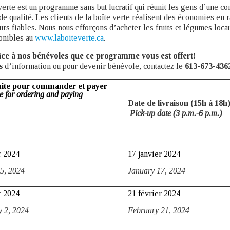
verte est un programme sans but lucratif qui réunit les gens d’une co
e qualité. Les clients de la boîte verte réalisent des économies en 
urs fiables. Nous nous efforçons d’acheter les fruits et légumes loc
onibles au
www.laboiteverte.ca
.
âce à nos bénévoles que ce programme vous est offert!
us
d’information ou pour devenir bénévole, contactez le
613-673-436
mite pour commander et payer
 for ordering and paying
Date de livraison
(15h à 18h
Pick-up date (3 p.m.-6 p.m.)
r 2024
17 janvier 2024
5, 2024
January 17,
2024
r 2024
21 février 2024
y 2,
2024
February 21,
2024