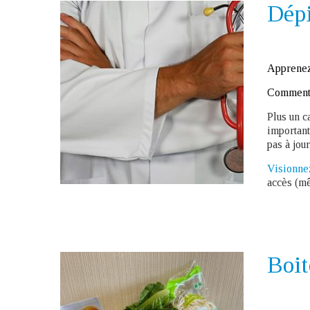
Dépi
Apprenez 
Comment a
Plus un c
important
pas à jou
Visionne
accès (mê
Boit