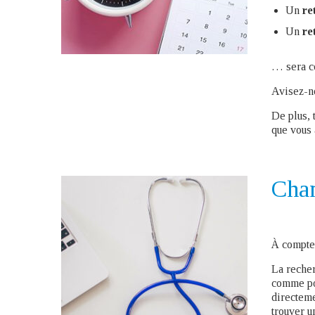
Un
re
Un
re
… sera 
Avisez-no
De plus, 
que vous 
Cha
À compter
La recher
comme pou
directeme
trouver u