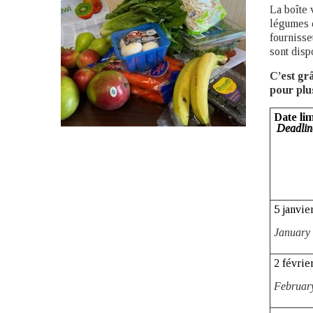
La boîte 
légumes d
fournisse
sont disp
C’est gr
pour pl
Date li
Deadline
5 janvie
January 
2 févrie
Februar